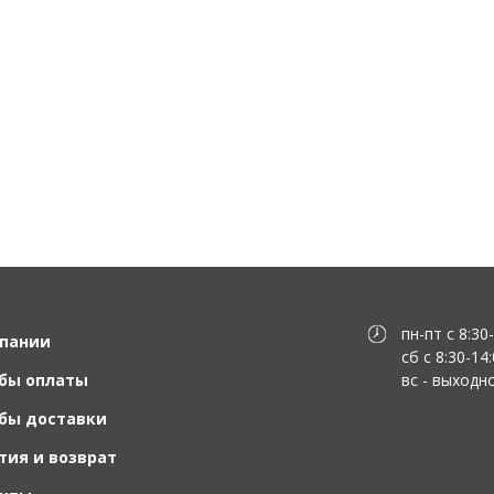
пн-пт с 8:30
пании
сб с 8:30-14
бы оплаты
вс - выходн
бы доставки
тия и возврат