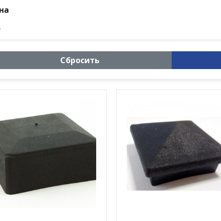
на
5
Сбросить