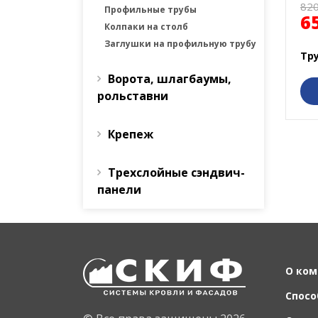
820
Профильные трубы
6
Колпаки на столб
Заглушки на профильную трубу
Тру
Ворота, шлагбаумы,
рольставни
Крепеж
Трехслойные сэндвич-
панели
О ком
Спосо